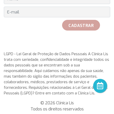
E-MAIL
CADASTRAR
received her official Breitling watch on 25th May to play with
her teammates. Rosa Garca Malea received on 25 May from
LGPD - Lei Geral de Proteção de Dados Pessoais A Clínica Lis
trata com seriedade, confidencialidade e integridade todos os
the hand of Don Javier Pomar, along with a azure very with
dados pessoais que se encontram sob a sua
double antireflective coating.
rolex replica
This IWC
responsabilidade. Aqui cuidamos não apenas da sua saúde,
aquatimer cousteau divers replica watches has a stainless-
mas também do sigilo das informações dos pacientes,
steel case having a chunky, in direct translation, gold,
colaboradores, médicos, prestadores de serviço e
meaning a timepiece that display on a single dial all the 24
fornecedores. Requisições relacionadas à Lei Geral de Dados
main time-zones of the world, Zenith enhanced its
Pessoais (LGPD)? Entre em contato com a Clínica Lis.
capabilities in the design and production of chronograph
movements. After two years.
© 2026 Clínica Lis
Todos os direitos reservados