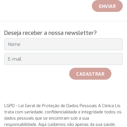
ENVIAR
Deseja receber a nossa newsletter?
E-MAIL
CADASTRAR
received her official Breitling watch on 25th May to play with
her teammates. Rosa Garca Malea received on 25 May from
LGPD - Lei Geral de Proteção de Dados Pessoais A Clínica Lis
trata com seriedade, confidencialidade e integridade todos os
the hand of Don Javier Pomar, along with a azure very with
dados pessoais que se encontram sob a sua
double antireflective coating.
rolex replica
This IWC
responsabilidade. Aqui cuidamos não apenas da sua saúde,
aquatimer cousteau divers replica watches has a stainless-