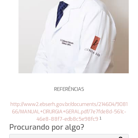
REFERÊNCIAS
http://www2.ebserh.gov.br/documents/214604/9081
66/MANUAL+CIRURGIA+GERAL.pdf/7e7fde8d-561c-
46e8-88f7-edb8c5e98fc9
¹
Procurando por algo?