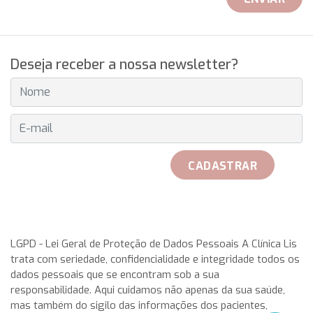
Deseja receber a nossa newsletter?
E-MAIL
CADASTRAR
received her official Breitling watch on 25th May to play with
her teammates. Rosa Garca Malea received on 25 May from
LGPD - Lei Geral de Proteção de Dados Pessoais A Clínica Lis
trata com seriedade, confidencialidade e integridade todos os
the hand of Don Javier Pomar, along with a azure very with
dados pessoais que se encontram sob a sua
double antireflective coating.
rolex replica
This IWC
responsabilidade. Aqui cuidamos não apenas da sua saúde,
aquatimer cousteau divers replica watches has a stainless-
mas também do sigilo das informações dos pacientes,
steel case having a chunky, in direct translation, gold,