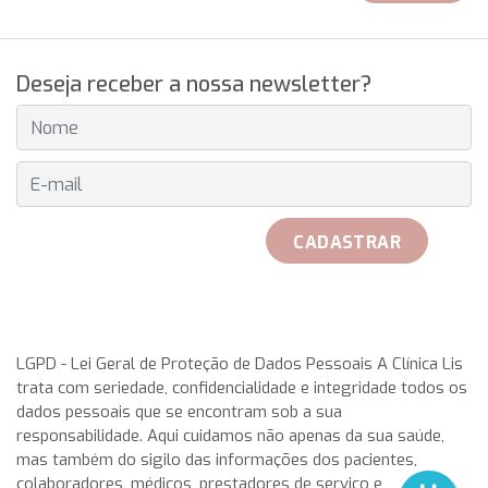
Deseja receber a nossa newsletter?
E-MAIL
CADASTRAR
received her official Breitling watch on 25th May to play with
her teammates. Rosa Garca Malea received on 25 May from
LGPD - Lei Geral de Proteção de Dados Pessoais A Clínica Lis
trata com seriedade, confidencialidade e integridade todos os
the hand of Don Javier Pomar, along with a azure very with
dados pessoais que se encontram sob a sua
double antireflective coating.
rolex replica
This IWC
responsabilidade. Aqui cuidamos não apenas da sua saúde,
aquatimer cousteau divers replica watches has a stainless-
mas também do sigilo das informações dos pacientes,
steel case having a chunky, in direct translation, gold,
colaboradores, médicos, prestadores de serviço e