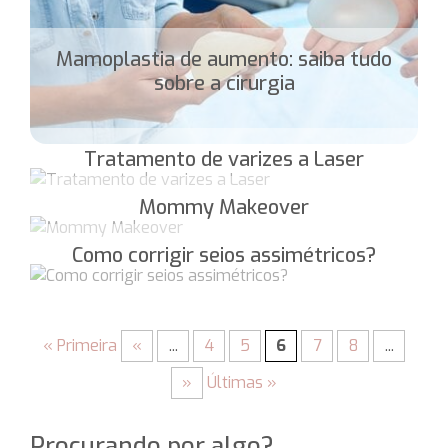
Mamoplastia de aumento: saiba tudo
sobre a cirurgia
Tratamento de varizes a Laser
Mommy Makeover
Como corrigir seios assimétricos?
« Primeira
«
...
4
5
6
7
8
...
»
Últimas »
Procurando por algo?