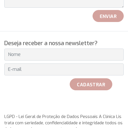
ENVIAR
Deseja receber a nossa newsletter?
E-MAIL
CADASTRAR
received her official Breitling watch on 25th May to play with
her teammates. Rosa Garca Malea received on 25 May from
LGPD - Lei Geral de Proteção de Dados Pessoais A Clínica Lis
trata com seriedade, confidencialidade e integridade todos os
the hand of Don Javier Pomar, along with a azure very with