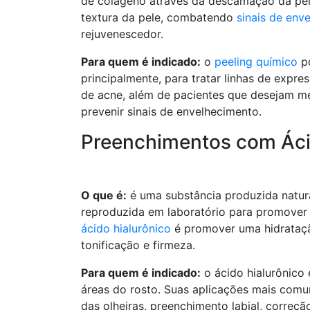
de colágeno através da descamação da pele
textura da pele, combatendo
sinais de env
rejuvenescedor.
Para quem é indicado:
o
peeling químico
po
principalmente, para tratar linhas de expre
de acne, além de pacientes que desejam mel
prevenir sinais de envelhecimento.
Preenchimentos com Áci
O que é:
é uma substância produzida natur
reproduzida em laboratório para promover a
ácido hialurônico
é promover uma hidrataçã
tonificação e firmeza.
Para quem é indicado:
o ácido hialurônico 
áreas do rosto. Suas aplicações mais comu
das olheiras, preenchimento labial, correçã