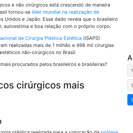
gicos e não cirúrgicos está crescendo de maneira
asil tornou-se
líder mundial na realização de
os Unidos e Japão. Esse dado revela que o brasileiro
r, autoestima e boa relação com o próprio corpo.
cional de Cirurgia Plástica Estética
(ISAPS)
am realizadas mais de 1 milhão e 498 mil cirurgias
stéticos não-cirúrgicos no Brasil.
A
ais procurados pelos brasileiros e brasileiras?
cos cirúrgicos mais
E-
o
rgia plástica realizada para a colocação da
prótese