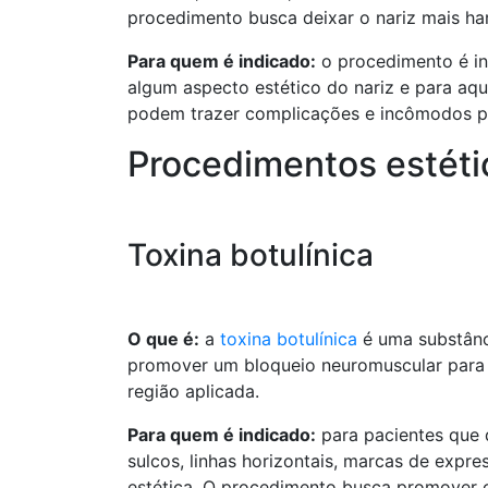
procedimento busca deixar o nariz mais ha
Para quem é indicado:
o procedimento é in
algum aspecto estético do nariz e para aq
podem trazer complicações e incômodos pa
Procedimentos estéti
Toxina botulínica
O que é:
a
toxina botulínica
é uma substânci
promover um bloqueio neuromuscular para 
região aplicada.
Para quem é indicado:
para pacientes que 
sulcos, linhas horizontais, marcas de expr
estética. O procedimento busca promover o