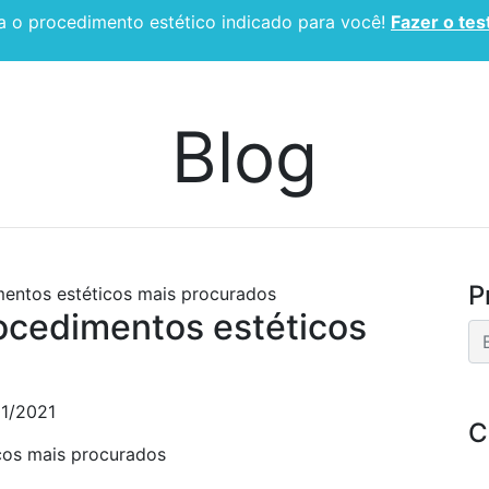
 o procedimento estético indicado para você!
Fazer o tes
CIRURGIA PLÁSTICA
ESPECIALIDADES
BLOG
Blog
P
mentos estéticos mais procurados
rocedimentos estéticos
01/2021
C