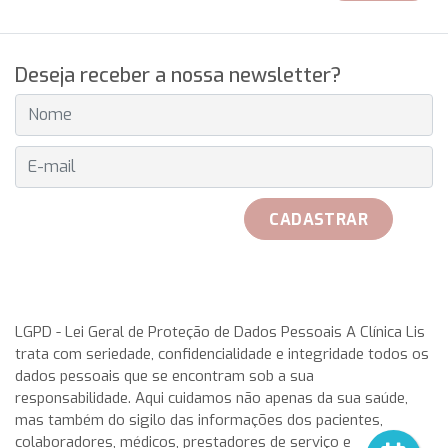
Deseja receber a nossa newsletter?
E-MAIL
CADASTRAR
received her official Breitling watch on 25th May to play with
her teammates. Rosa Garca Malea received on 25 May from
LGPD - Lei Geral de Proteção de Dados Pessoais A Clínica Lis
trata com seriedade, confidencialidade e integridade todos os
the hand of Don Javier Pomar, along with a azure very with
dados pessoais que se encontram sob a sua
double antireflective coating.
rolex replica
This IWC
responsabilidade. Aqui cuidamos não apenas da sua saúde,
aquatimer cousteau divers replica watches has a stainless-
mas também do sigilo das informações dos pacientes,
steel case having a chunky, in direct translation, gold,
colaboradores, médicos, prestadores de serviço e