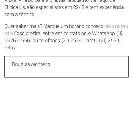
A Dra. Ana Borba e a Dra. Maria Júlia Norton, aqui da
Clínica Lis, são especialistas em R24R e tem experiência
com a técnica.
Quer saber mais? Marque um horário conosco
pelo nosso
site
. Caso prefira, entre em contato pelo WhatsApp (11)
96762-5561 ou telefones (21) 2524-0449 | (21) 2533-
5357.
Douglas Monteiro