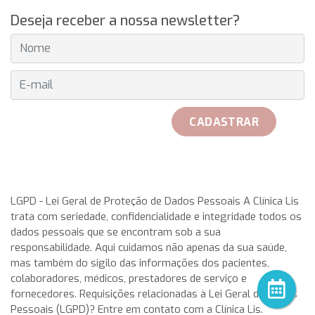
Deseja receber a nossa newsletter?
E-MAIL
CADASTRAR
received her official Breitling watch on 25th May to play with
her teammates. Rosa Garca Malea received on 25 May from
LGPD - Lei Geral de Proteção de Dados Pessoais A Clínica Lis
trata com seriedade, confidencialidade e integridade todos os
the hand of Don Javier Pomar, along with a azure very with
dados pessoais que se encontram sob a sua
double antireflective coating.
rolex replica
This IWC
responsabilidade. Aqui cuidamos não apenas da sua saúde,
aquatimer cousteau divers replica watches has a stainless-
mas também do sigilo das informações dos pacientes,
steel case having a chunky, in direct translation, gold,
colaboradores, médicos, prestadores de serviço e
meaning a timepiece that display on a single dial all the 24
fornecedores. Requisições relacionadas à Lei Geral de Dados
main time-zones of the world, Zenith enhanced its
Pessoais (LGPD)? Entre em contato com a Clínica Lis.