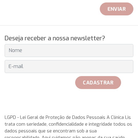
ENVIAR
Deseja receber a nossa newsletter?
E-MAIL
CADASTRAR
received her official Breitling watch on 25th May to play with
her teammates. Rosa Garca Malea received on 25 May from
LGPD - Lei Geral de Proteção de Dados Pessoais A Clínica Lis
trata com seriedade, confidencialidade e integridade todos os
the hand of Don Javier Pomar, along with a azure very with
dados pessoais que se encontram sob a sua
double antireflective coating.
rolex replica
This IWC
responsabilidade. Aqui cuidamos não apenas da sua saúde,