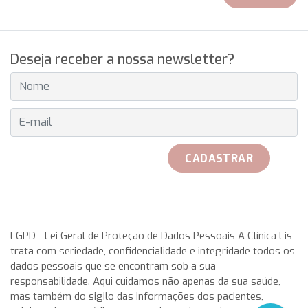
Deseja receber a nossa newsletter?
E-MAIL
CADASTRAR
received her official Breitling watch on 25th May to play with
her teammates. Rosa Garca Malea received on 25 May from
LGPD - Lei Geral de Proteção de Dados Pessoais A Clínica Lis
trata com seriedade, confidencialidade e integridade todos os
the hand of Don Javier Pomar, along with a azure very with
dados pessoais que se encontram sob a sua
double antireflective coating.
rolex replica
This IWC
responsabilidade. Aqui cuidamos não apenas da sua saúde,
aquatimer cousteau divers replica watches has a stainless-
mas também do sigilo das informações dos pacientes,
steel case having a chunky, in direct translation, gold,