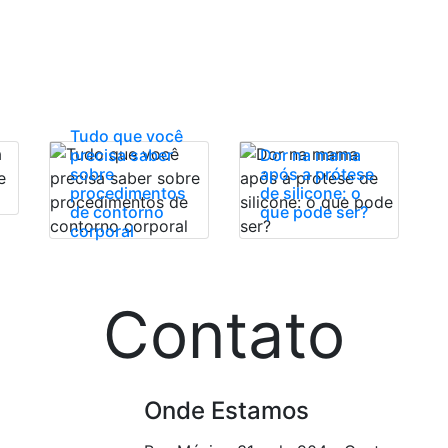
Tudo que você
precisa saber
Dor na mama
sobre
após a prótese
procedimentos
de silicone: o
de contorno
que pode ser?
corporal
Contato
Onde Estamos