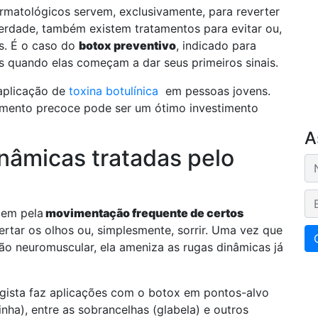
matológicos servem, exclusivamente, para reverter
erdade, também existem tratamentos para evitar ou,
as. É o caso do
botox preventivo
, indicado para
 quando elas começam a dar seus primeiros sinais.
aplicação de
toxina botulínica
em pessoas jovens.
tamento precoce pode ser um ótimo investimento
A
nâmicas tratadas pelo
E-
cem pela
movimentação frequente de certos
pertar os olhos ou, simplesmente, sorrir. Uma vez que
o neuromuscular, ela ameniza as rugas dinâmicas já
ogista faz aplicações com o botox em pontos-alvo
linha), entre as sobrancelhas (glabela) e outros