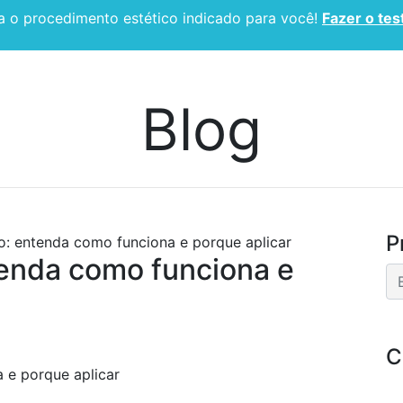
 o procedimento estético indicado para você!
Fazer o tes
CIRURGIA PLÁSTICA
ESPECIALIDADES
BLOG
Blog
P
o: entenda como funciona e porque aplicar
tenda como funciona e
C