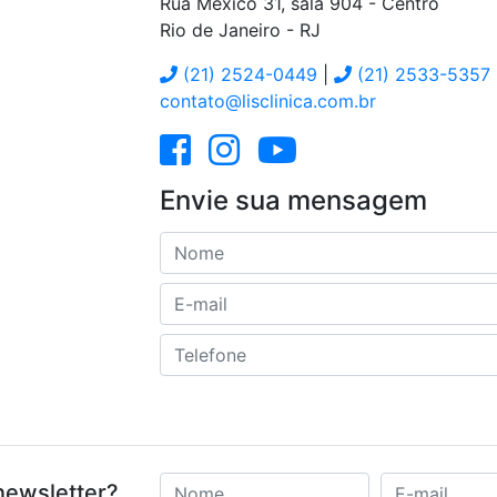
Rua México 31, sala 904 - Centro
Rio de Janeiro
-
RJ
(21) 2524-0449
|
(21) 2533-5357
contato@lisclinica.com.br
Envie sua mensagem
Nome
E-mail
Telefone
E-mail
newsletter?