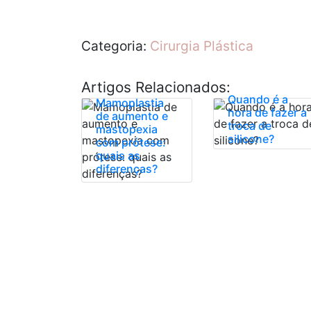
Categoria:
Cirurgia Plástica
Artigos Relacionados:
Quando é a
Mamoplastia
hora de fazer a
de aumento e
troca de
mastopexia
silicone?
com prótese:
quais as
diferenças?