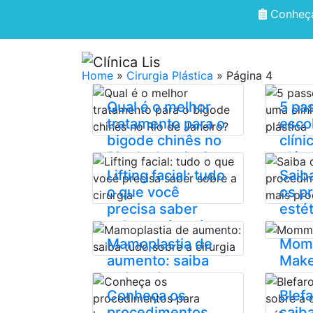
Conheça
HOME
QUEM SOMOS
Home
»
Cirurgia Plástica
»
Página 4
Qual é o melhor
5 pa
tratamento para o
esco
bigode chinês no
clíni
Rio de Janeiro?
plást
Lifting facial: tudo
Saib
o que você
os p
precisa saber
esté
sobre a cirurgia
proc
Mamoplastia de
Mom
aumento: saiba
Make
tudo sobre a
cirurgia
Conheça os
Blefa
procedimentos
saib