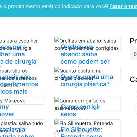
 o procedimento estético indicado para você!
Fazer o tes
CIRURGIA PLÁSTICA
ESPECIALIDADES
BLOG
P
ssos para
Orelhas em
lher uma
abano: saiba
ca de cirurgia
como podem ser
ica
corrigidas
a quais são
Quanto custa uma
C
rocedimentos
cirurgia plástica?
ticos mais
urados
my
Como corrigir
over
seios
assimétricos?
roplastia:
Fio Silhouette:
a tudo sobre
Entenda como