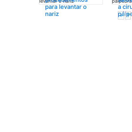
para levantar o
a cir
nariz
pálp
«
1