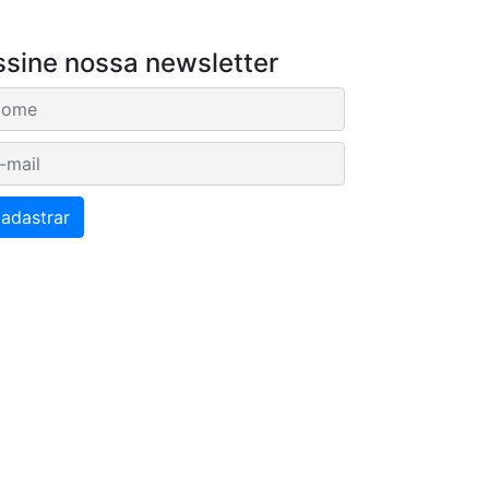
ssine nossa newsletter
ail
adastrar