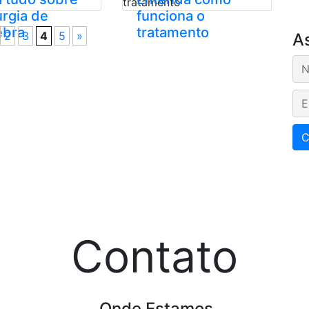
urgia de
funciona o
ebra
tratamento
2
3
4
5
»
A
E-m
C
Contato
Onde Estamos