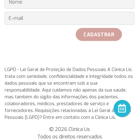
E-MAIL
CADASTRAR
received her official Breitling watch on 25th May to play with
her teammates. Rosa Garca Malea received on 25 May from
LGPD - Lei Geral de Proteção de Dados Pessoais A Clínica Lis
trata com seriedade, confidencialidade e integridade todos os
the hand of Don Javier Pomar, along with a azure very with
dados pessoais que se encontram sob a sua
double antireflective coating.
rolex replica
This IWC
responsabilidade. Aqui cuidamos não apenas da sua saúde,
aquatimer cousteau divers replica watches has a stainless-
mas também do sigilo das informações dos pacientes,
steel case having a chunky, in direct translation, gold,
colaboradores, médicos, prestadores de serviço e
meaning a timepiece that display on a single dial all the 24
fornecedores. Requisições relacionadas à Lei Geral de Dados
main time-zones of the world, Zenith enhanced its
Pessoais (LGPD)? Entre em contato com a Clínica Lis.
capabilities in the design and production of chronograph
movements. After two years.
© 2026 Clínica Lis
Todos os direitos reservados