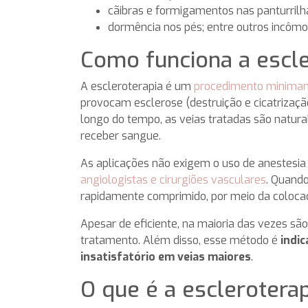
cãibras e formigamentos nas panturrilh
dormência nos pés; entre outros incômo
Como funciona a escl
A escleroterapia é um
procedimento minimam
provocam esclerose (destruição e cicatrização
longo do tempo, as veias tratadas são natur
receber sangue.
As aplicações não exigem o uso de anestesia
angiologistas e cirurgiões vasculares
. Quando
rapidamente comprimido, por meio da coloc
Apesar de eficiente, na maioria das vezes sã
tratamento. Além disso, esse método é
indi
insatisfatório em veias maiores
.
O que é a escleroter