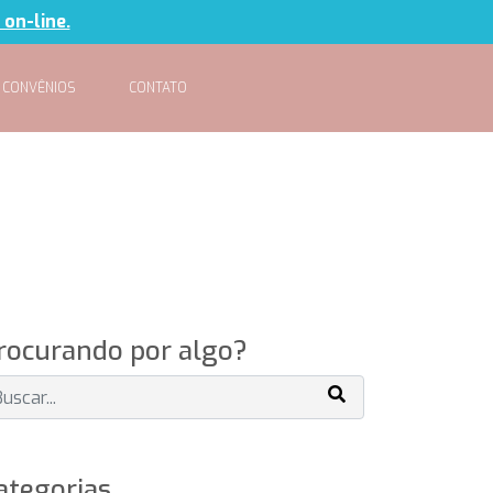
 on-line.
CONVÊNIOS
CONTATO
rocurando por algo?
ategorias