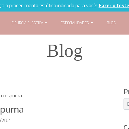
a o procedimento estético indicado para você!
Fazer o teste
CIRURGIA PLÁSTICA
ESPECIALIDADES
BLOG
Blog
P
com espuma
espuma
8/2021
C