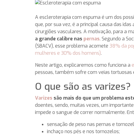
A escleroterapia com espuma é um dos possí
que, por sua vez, é a principal causa das ida
cirurgiões vasculares. A motivação, para a ma
a grande calibre nas
pernas
. Segundo a Soc
(SBACV), esse problema acomete
38% da pop
mulheres e 30% dos homens)
.
Neste artigo, explicaremos como funciona a
e
pessoas, também sofre com veias tortuosas e
O que são as varizes?
Varizes
são mais do que um problema est
doentes, sendo, muitas vezes, um importante 
impede o sangue de correr normalmente. Entr
sensação de peso nas pernas e tornozel
inchaço nos pés e nos tornozelos;