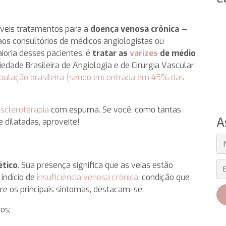
veis tratamentos para a
doença venosa crônica
—
s aos consultórios de médicos angiologistas ou
ioria desses pacientes, é
tratar as
varizes
de médio
iedade Brasileira de Angiologia e de Cirurgia Vascular
ulação brasileira (sendo encontrada em 45% das
scleroterapia
com espuma. Se você, como tantas
A
 dilatadas, aproveite!
E-
ético
. Sua presença significa que as veias estão
indício de
insuficiência venosa crônica
, condição que
e os principais sintomas, destacam-se:
os;