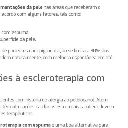
gmentações da pele
nas áreas que receberam o
e acordo com alguns fatores, tais como:
ão com espuma;
uperfície da pele.
al de pacientes com pigmentação se limita a 30% dos
egridem naturalmente, com melhora espontânea em até
ões à escleroterapia com
cientes com história de alergia ao polidocanol. Além
u têm alterações cardíacas estruturais também devem
es terapêuticas.
eroterapia com espuma
é uma boa alternativa para