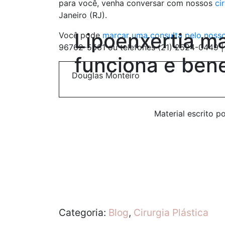
para você, venha conversar com nossos
ci
Janeiro (RJ).
Lipoenxertia m
Você pode
marcar uma consulta pelo nosso
96762-5561 ou telefones (21) 2524-0449 |
funciona e bene
Douglas Monteiro
Material escrito p
Categoria:
Blog
,
Cirurgia Plástica