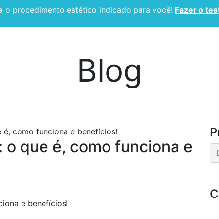
 o procedimento estético indicado para você!
Fazer o tes
CIRURGIA PLÁSTICA
ESPECIALIDADES
BLOG
Blog
P
 é, como funciona e benefícios!
 o que é, como funciona e
C