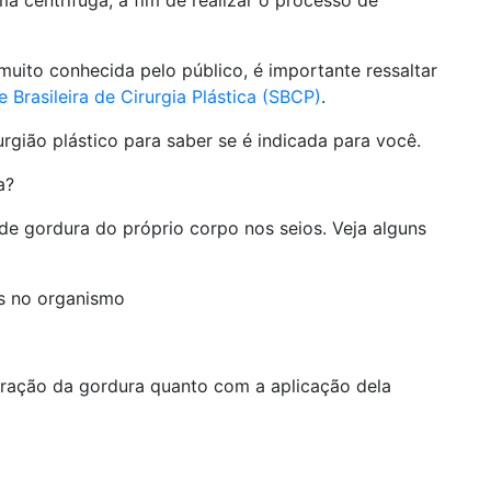
a centrífuga, a fim de realizar o processo de
uito conhecida pelo público, é importante ressaltar
 Brasileira de Cirurgia Plástica (SBCP)
.
gião plástico para saber se é indicada para você.
a?
de gordura do próprio corpo nos seios. Veja alguns
os no organismo
iração da gordura quanto com a aplicação dela