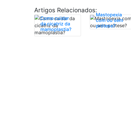
Artigos Relacionados:
Mastopexia
Como cuidar
com ou sem
da cicatriz da
prótese?
mamoplastia?