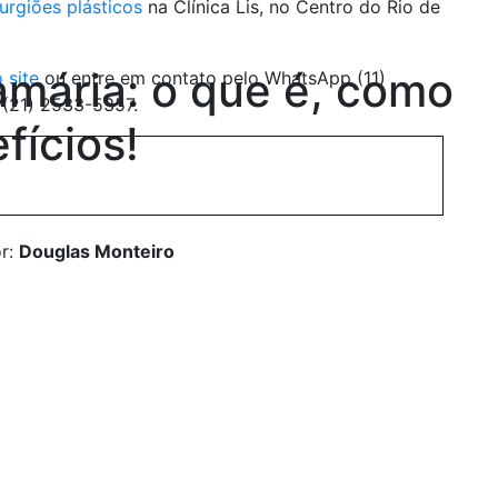
rurgiões plásticos
na Clínica Lis, no Centro do Rio de
amária: o que é, como
 site
ou entre em contato pelo WhatsApp (11)
 (21) 2533-5357.
fícios!
or:
Douglas Monteiro