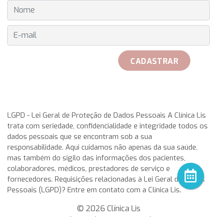
E-MAIL
CADASTRAR
received her official Breitling watch on 25th May to play with
her teammates. Rosa Garca Malea received on 25 May from
LGPD - Lei Geral de Proteção de Dados Pessoais A Clínica Lis
trata com seriedade, confidencialidade e integridade todos os
the hand of Don Javier Pomar, along with a azure very with
dados pessoais que se encontram sob a sua
double antireflective coating.
rolex replica
This IWC
responsabilidade. Aqui cuidamos não apenas da sua saúde,
aquatimer cousteau divers replica watches has a stainless-
mas também do sigilo das informações dos pacientes,
steel case having a chunky, in direct translation, gold,
colaboradores, médicos, prestadores de serviço e
meaning a timepiece that display on a single dial all the 24
fornecedores. Requisições relacionadas à Lei Geral de Dados
main time-zones of the world, Zenith enhanced its
Pessoais (LGPD)? Entre em contato com a Clínica Lis.
capabilities in the design and production of chronograph
movements. After two years.
© 2026 Clínica Lis