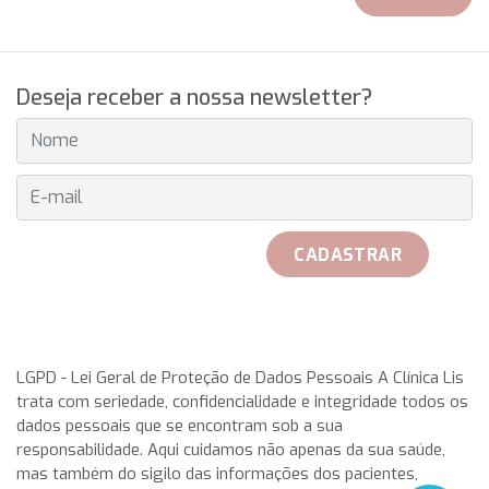
Deseja receber a nossa newsletter?
E-MAIL
CADASTRAR
received her official Breitling watch on 25th May to play with
her teammates. Rosa Garca Malea received on 25 May from
LGPD - Lei Geral de Proteção de Dados Pessoais A Clínica Lis
trata com seriedade, confidencialidade e integridade todos os
the hand of Don Javier Pomar, along with a azure very with
dados pessoais que se encontram sob a sua
double antireflective coating.
rolex replica
This IWC
responsabilidade. Aqui cuidamos não apenas da sua saúde,
aquatimer cousteau divers replica watches has a stainless-
mas também do sigilo das informações dos pacientes,
steel case having a chunky, in direct translation, gold,