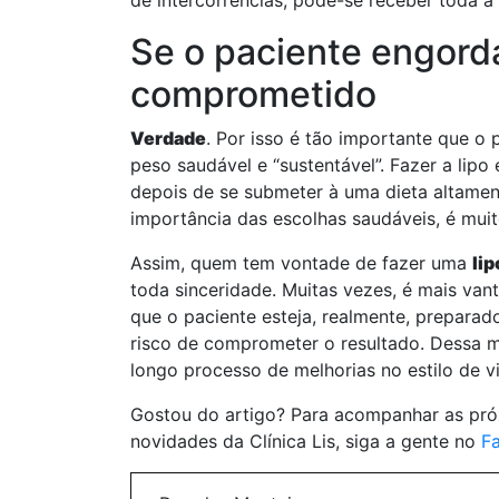
de intercorrências, pode-se receber toda a 
Se o paciente engordar
comprometido
Verdade
. Por isso é tão importante que 
peso saudável e “sustentável”. Fazer a li
depois de se submeter à uma dieta altament
importância das escolhas saudáveis, é muit
Assim, quem tem vontade de fazer uma
li
toda sinceridade. Muitas vezes, é mais v
que o paciente esteja, realmente, preparad
risco de comprometer o resultado. Dessa man
longo processo de melhorias no estilo de v
Gostou do artigo? Para acompanhar as próx
novidades da Clínica Lis, siga a gente no
F