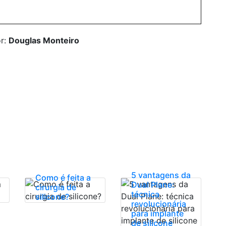
or:
Douglas Monteiro
5 vantagens da
Como é feita a
Dual Plane:
cirurgia de
técnica
silicone?
revolucionária
para implante
de silicone