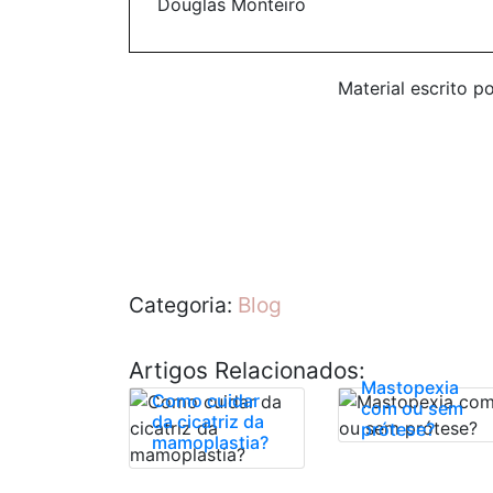
Douglas Monteiro
Material escrito p
Categoria:
Blog
Artigos Relacionados:
Mastopexia
Como cuidar
com ou sem
da cicatriz da
prótese?
mamoplastia?