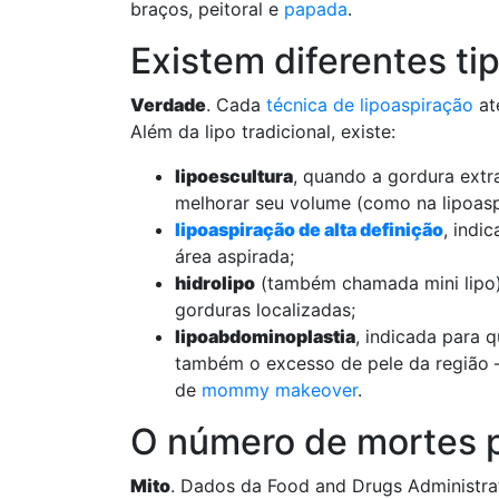
braços, peitoral e
papada
.
Existem diferentes ti
Verdade
. Cada
técnica de lipoaspiração
at
Além da lipo tradicional, existe:
lipoescultura
, quando a gordura extr
melhorar seu volume (como na lipoasp
lipoaspiração de alta definição
, indi
área aspirada;
hidrolipo
(também chamada mini lipo)
gorduras localizadas;
lipoabdominoplastia
, indicada para 
também o excesso de pele da região
de
mommy makeover
.
O número de mortes po
Mito
. Dados da Food and Drugs Administrati