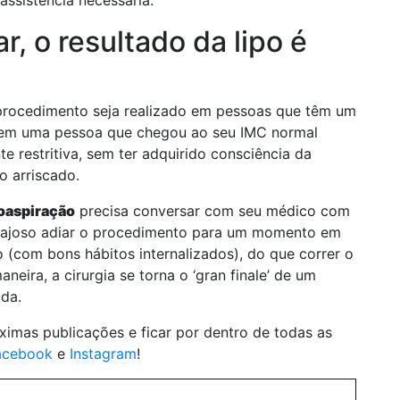
assistência necessária.
, o resultado da lipo é
o procedimento seja realizado em pessoas que têm um
po em uma pessoa que chegou ao seu IMC normal
e restritiva, sem ter adquirido consciência da
o arriscado.
poaspiração
precisa conversar com seu médico com
antajoso adiar o procedimento para um momento em
o (com bons hábitos internalizados), do que correr o
eira, a cirurgia se torna o ‘gran finale’ de um
ida.
imas publicações e ficar por dentro de todas as
acebook
e
Instagram
!