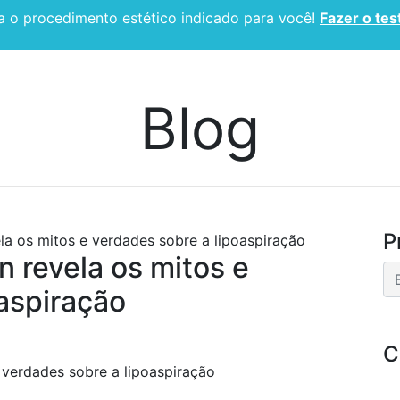
 o procedimento estético indicado para você!
Fazer o tes
CIRURGIA PLÁSTICA
ESPECIALIDADES
BLOG
Blog
P
ela os mitos e verdades sobre a lipoaspiração
n revela os mitos e
aspiração
C