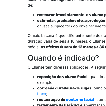
de:
restaurar, imediatamente, o volume 
estimular, gradualmente, a produção
causas subjacentes do envelhecimento
O mais bacana é que, diferentemente dos 
duração varia de seis a 18 meses, o Ellan
média,
os efeitos duram de 12 meses a 36 
Quando é indicado?
O Ellansé tem diversas aplicações. A seguir
reposição do volume facial
, quando 
exemplo;
correção duradoura de rugas
, princ
boca
;
restauração do
contorno facial
, como
tratamento da flacidez
e amenização d