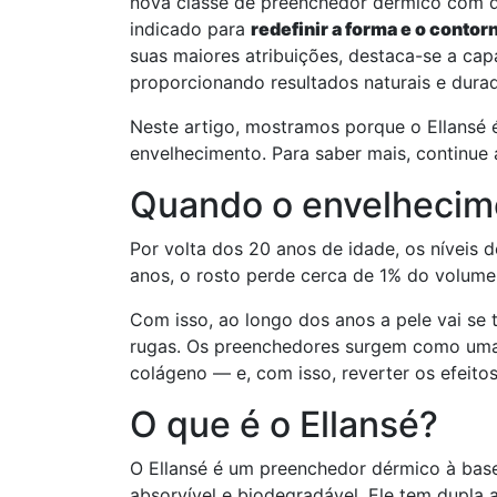
nova classe de preenchedor dérmico com d
indicado para
redefinir a forma e o contorn
suas maiores atribuições, destaca-se a ca
proporcionando resultados naturais e dura
Neste artigo, mostramos porque o Ellansé 
envelhecimento. Para saber mais, continue a
Quando o envelhecim
Por volta dos 20 anos de idade, os níveis 
anos, o rosto perde cerca de 1% do volume
Com isso, ao longo dos anos a pele vai se
rugas. Os preenchedores surgem como uma
colágeno — e, com isso, reverter os efeito
O que é o Ellansé?
O Ellansé é um preenchedor dérmico à base
absorvível e biodegradável. Ele tem dupla 