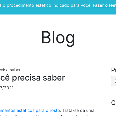
 o procedimento estético indicado para você!
Fazer o tes
CIRURGIA PLÁSTICA
ESPECIALIDADES
BLOG
Blog
P
ecisa saber
ocê precisa saber
07/2021
C
imentos estéticos para o rosto
. Trata-se de uma