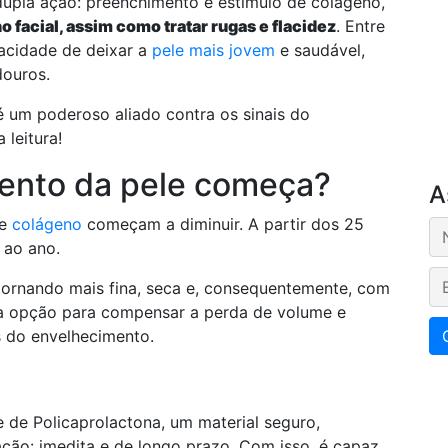
upla ação: preenchimento e estímulo de colágeno,
o facial, assim como tratar rugas e flacidez
. Entre
pacidade de deixar a
pele mais jovem
e saudável,
douros.
é um poderoso aliado contra os sinais do
 leitura!
ento da pele começa?
A
de
colágeno
começam a diminuir. A partir dos 25
 ao ano.
E-
 tornando mais fina, seca e, consequentemente, com
 opção para compensar a perda de volume e
s do envelhecimento.
 de Policaprolactona, um material seguro,
ação: imedita e de longo prazo. Com isso, é capaz