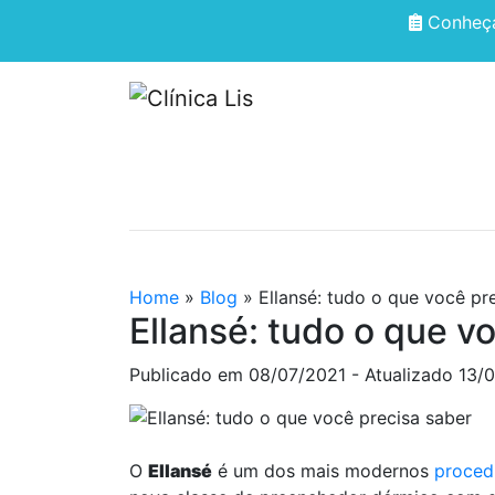
Conheça
HOME
QUEM SOMOS
Home
»
Blog
»
Ellansé: tudo o que você pr
Ellansé: tudo o que v
Publicado em
08/07/2021
- Atualizado 13/
O
Ellansé
é um dos mais modernos
proced