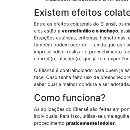
Existem efeitos colat
Entre os efeitos colaterais do Ellansé, os 
eles estão a
vermelhidão e o inchaço
, ass
Erupções cutâneas, eritemas, hematomas, d
também podem ocorrer — ainda que os risco
imprescindível realizar o preenchimento fa
cirurgiã(o) plástica(o) que já tem experiênc
O Ellansé é contraindicado para quem já es
face. Caso tenha feito uso de preenchedor
saber qual a melhor conduta a ser adotada.
Como funciona?
As aplicações do Ellansé são feitas em pon
individuais. Para isso, utiliza-se uma agul
procedimento
praticamente indolor
.