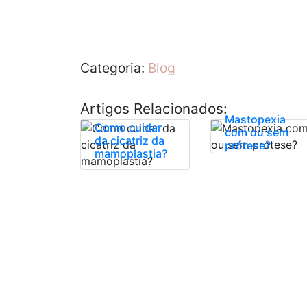
Categoria:
Blog
Artigos Relacionados:
Mastopexia
Como cuidar
com ou sem
da cicatriz da
prótese?
mamoplastia?