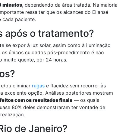
0 minutos
, dependendo da área tratada. Na maioria
mportante ressaltar que os alcances do Ellansé
e cada paciente.
s após o tratamento?
te se expor à luz solar, assim como à iluminação
so, os únicos cuidados pós-procedimento é não
o muito quente, por 24 horas.
dos?
 e/ou eliminar
rugas
e flacidez sem recorrer às
ma excelente opção. Análises posteriores mostram
eitos com os resultados finais
— os quais
quase 80% deles demonstraram ter vontade de
realização.
Rio de Janeiro?