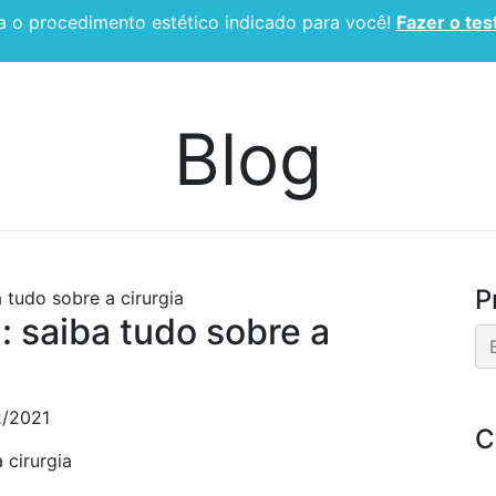
 o procedimento estético indicado para você!
Fazer o tes
CIRURGIA PLÁSTICA
ESPECIALIDADES
BLOG
Blog
P
 tudo sobre a cirurgia
 saiba tudo sobre a
2/2021
C