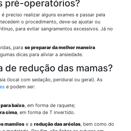
s pré-operatórios?
 é preciso realizar alguns exames e passar pela
antecedem o procedimento, deve-se ajustar ou
ínuo, para evitar sangramentos excessivos. Já no
vidas, para
se preparar da melhor maneira
gumas dicas para aliviar a ansiedade.
gia de redução das mamas?
ia (local com sedação, peridural ou geral). As
zes
e podem ser:
 para baixo
, em forma de raquete;
ra cima
, em forma de T invertido.
os mamilos
e a
redução das aréolas
, bem como do