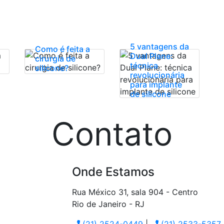
5 vantagens da
Como é feita a
Dual Plane:
cirurgia de
técnica
silicone?
revolucionária
para implante
de silicone
Contato
Onde Estamos
Rua México 31, sala 904 - Centro
Rio de Janeiro
-
RJ