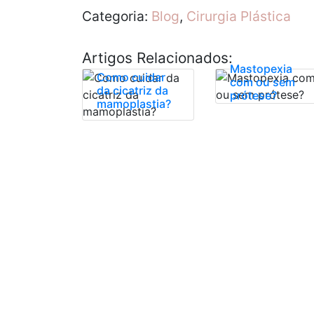
Categoria:
Blog
,
Cirurgia Plástica
Artigos Relacionados:
Mastopexia
Como cuidar
com ou sem
da cicatriz da
prótese?
mamoplastia?