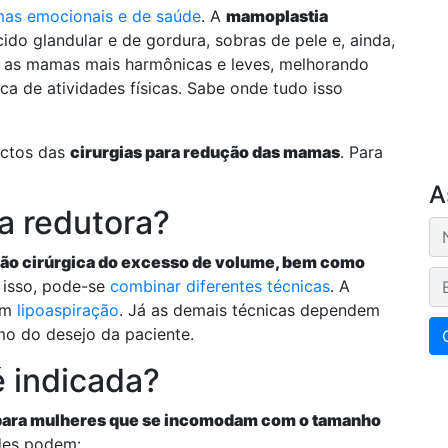
mas emocionais e de saúde
. A
mamoplastia
do glandular e de gordura, sobras de pele e, ainda,
na as mamas mais harmônicas e leves, melhorando
tica de atividades físicas. Sabe onde tudo isso
ectos das
cirurgias para redução das mamas
. Para
A
a redutora?
ão cirúrgica do excesso de volume, bem como
E-
a isso, pode-se
combinar diferentes técnicas
. A
com
lipoaspiração
. Já as demais técnicas dependem
mo do desejo da paciente.
é indicada?
para mulheres que se incomodam com o tamanho
des podem: