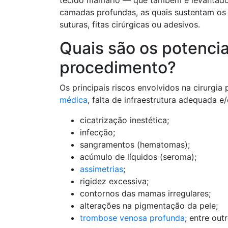
tecido mamário — que também é levantado e
camadas profundas, as quais sustentam os s
suturas, fitas cirúrgicas ou adesivos.
Quais são os potencia
procedimento?
Os principais riscos envolvidos na cirurgi
médica
, falta de infraestrutura adequada e
cicatrização inestética;
infecção;
sangramentos (hematomas);
acúmulo de líquidos (seroma);
assimetrias
;
rigidez excessiva;
contornos das mamas irregulares;
alterações na pigmentação da pele;
trombose venosa profunda
; entre outr