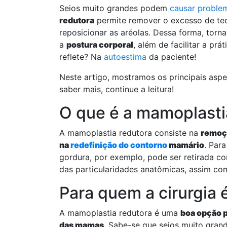
Seios muito grandes podem
causar proble
redutora
permite remover o excesso de teci
reposicionar as aréolas. Dessa forma, tor
a
postura corporal
, além de facilitar a prá
reflete? Na
autoestima
da paciente!
Neste artigo, mostramos os principais asp
saber mais, continue a leitura!
O que é a mamoplasti
A mamoplastia redutora consiste na
remoç
na
redefinição do contorno
mamário
. Par
gordura, por exemplo, pode ser retirada 
das particularidades anatômicas, assim co
Para quem a cirurgia 
A mamoplastia redutora é uma
boa opção 
das mamas
. Sabe-se que seios muito gran