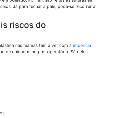
 modelado. Por fim, são feitas as suturas em
eios. Já para fechar a pele, pode-se recorrer a
is riscos do
a plástica nas mamas têm a ver com a
imperícia
/ou de cuidados no pós-operatório. São eles:
os.