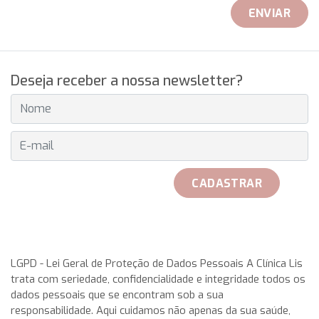
ENVIAR
Deseja receber a nossa newsletter?
E-MAIL
CADASTRAR
received her official Breitling watch on 25th May to play with
her teammates. Rosa Garca Malea received on 25 May from
LGPD - Lei Geral de Proteção de Dados Pessoais A Clínica Lis
trata com seriedade, confidencialidade e integridade todos os
the hand of Don Javier Pomar, along with a azure very with
dados pessoais que se encontram sob a sua
double antireflective coating.
rolex replica
This IWC
responsabilidade. Aqui cuidamos não apenas da sua saúde,
aquatimer cousteau divers replica watches has a stainless-