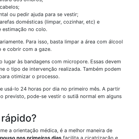
 cabelos;
al ou pedir ajuda para se vestir;
refas domésticas (limpar, cozinhar, etc) e
e estimação no colo.
iariamente. Para isso, basta limpar a área com álcool
o e cobrir com a gaze.
ão lugar às bandagens com micropore. Essas devem
rme o tipo de intervenção realizada. Também podem
 para otimizar o processo.
e usá-lo 24 horas por dia no primeiro mês. A partir
 previsto, pode-se vestir o sutiã normal em alguns
 rápido?
rme a orientação médica, é a melhor maneira de
pouso nos primeiros dias
facilita a cicatrização e