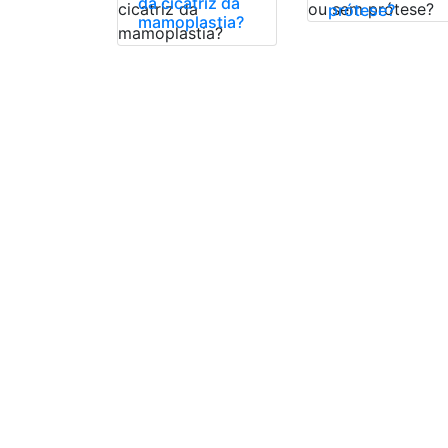
da cicatriz da
prótese?
mamoplastia?