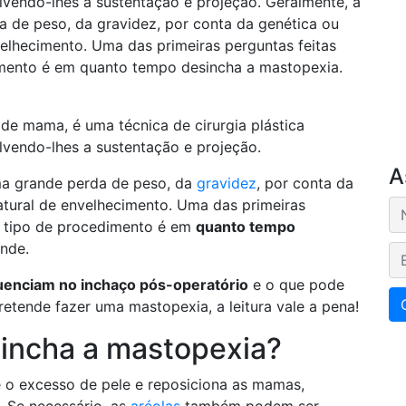
lvendo-lhes a sustentação e projeção. Geralmente, a
a de peso, da gravidez, por conta da genética ou
elhecimento. Uma das primeiras perguntas feitas
mento é em quanto tempo desincha a mastopexia.
 de mama, é uma técnica de cirurgia plástica
lvendo-lhes a sustentação e projeção.
A
ma grande perda de peso, da
gravidez
, por conta da
tural de envelhecimento. Uma das primeiras
e tipo de procedimento é em
quanto tempo
ende.
E-
luenciam no inchaço pós-operatório
e o que pode
retende fazer uma mastopexia, a leitura vale a pena!
incha a mastopexia?
e o excesso de pele e reposiciona as mamas,