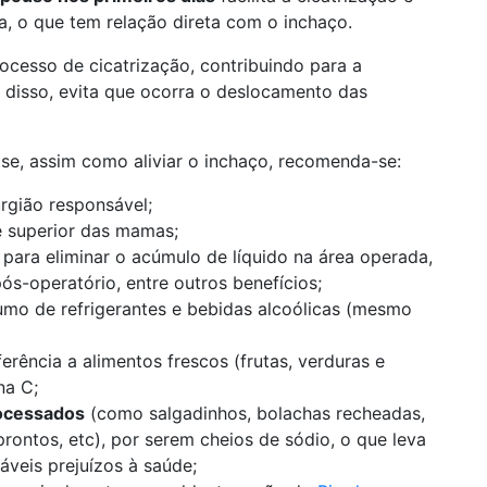
a, o que tem relação direta com o inchaço.
cesso de cicatrização, contribuindo para a
m disso, evita que ocorra o deslocamento das
ase, assim como aliviar o inchaço, recomenda-se:
urgião responsável;
 superior das mamas;
, para eliminar o acúmulo de líquido na área operada,
ós-operatório, entre outros benefícios;
umo de refrigerantes e bebidas alcoólicas (mesmo
erência a alimentos frescos (frutas, verduras e
na C;
rocessados
(como salgadinhos, bolachas recheadas,
prontos, etc), por serem cheios de sódio, o que leva
táveis prejuízos à saúde;