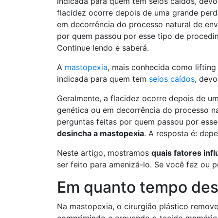
indicada para quem tem seios caídos, devo
flacidez ocorre depois de uma grande perd
em decorrência do processo natural de env
por quem passou por esse tipo de procedi
Continue lendo e saberá.
A
mastopexia
, mais conhecida como lifting
indicada para quem tem
seios caídos
, devo
Geralmente, a flacidez ocorre depois de u
genética ou em decorrência do processo na
perguntas feitas por quem passou por ess
desincha a mastopexia
. A resposta é: dep
Neste artigo, mostramos
quais fatores inf
ser feito para amenizá-lo. Se você fez ou p
Em quanto tempo des
Na mastopexia, o cirurgião plástico remov