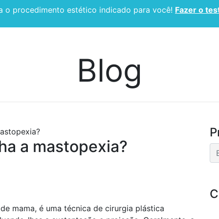
 o procedimento estético indicado para você!
Fazer o tes
CIRURGIA PLÁSTICA
ESPECIALIDADES
BLOG
Blog
P
astopexia?
ha a mastopexia?
C
de mama, é uma técnica de cirurgia plástica