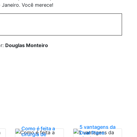
de Janeiro. Você merece!
or:
Douglas Monteiro
5 vantagens da
Como é feita a
Dual Plane:
cirurgia de