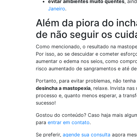
evitar ambientes muito quentes
, ain
Janeiro
.
Além da piora do inch
de não seguir os cui
Como mencionado, o resultado na mastopex
Por isso, ao se descuidar e cometer esfor
aumentar o edema nos seios, como comprome
risco aumentado de sangramentos e até de
Portanto, para evitar problemas, não tenh
desincha a mastopexia
, relaxe. Invista n
processo e, quanto menos esperar, a trans
sucesso!
Gostou do conteúdo? Caso haja mais algum
para
entrar em contato
.
Se preferir,
agende sua consulta
agora mesm