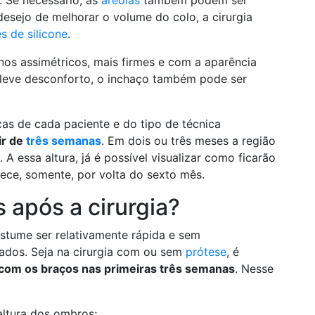
 Se necessário, as
aréolas
também podem ser
desejo de melhorar o volume do colo, a cirurgia
s de silicone
.
os assimétricos, mais firmes e com a aparência
m leve desconforto, o inchaço também pode ser
cas de cada paciente e do tipo de técnica
ir de
três semanas
. Em dois ou três meses a região
 essa altura, já é possível visualizar como ficarão
ece, somente, por volta do sexto mês.
 após a cirurgia?
stume ser relativamente rápida e sem
idados. Seja na cirurgia com ou sem
prótese
, é
com os braços nas primeiras três semanas
. Nesse
altura dos ombros;