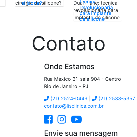
técnica
silicone?
revolucionária
para implante
de silicone
Contato
Onde Estamos
Rua México 31, sala 904 - Centro
Rio de Janeiro
-
RJ
(21) 2524-0449
|
(21) 2533-5357
contato@lisclinica.com.br
Envie sua mensagem