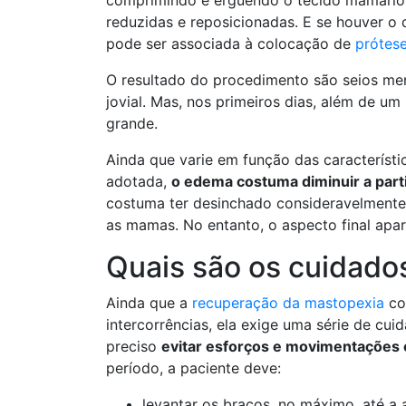
comprimindo e erguendo o tecido mamário.
reduzidas e reposicionadas. E se houver o 
pode ser associada à colocação de
prótese
O resultado do procedimento são seios men
jovial. Mas, nos primeiros dias, além de u
grande.
Ainda que varie em função das característi
adotada,
o edema costuma diminuir a part
costuma ter desinchado consideravelmente. A
as mamas. No entanto, o aspecto final apar
Quais são os cuidados
Ainda que a
recuperação da mastopexia
co
intercorrências, ela exige uma série de cu
preciso
evitar esforços e movimentações 
período, a paciente deve:
levantar os braços, no máximo, até a 